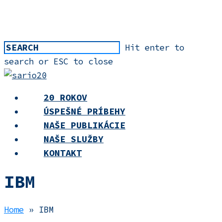
Skip
to
main
Hit enter to
content
search or ESC to close
Close
Search
Menu
20 ROKOV
ÚSPEŠNÉ PRÍBEHY
NAŠE PUBLIKÁCIE
NAŠE SLUŽBY
KONTAKT
IBM
Home
»
IBM